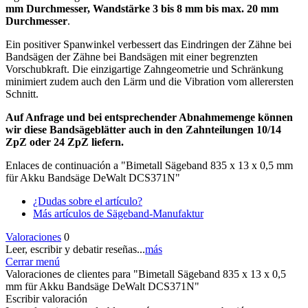
mm Durchmesser, Wandstärke 3 bis 8 mm bis max. 20 mm
Durchmesser
.
Ein positiver Spanwinkel verbessert das Eindringen der Zähne bei
Bandsägen der Zähne bei Bandsägen mit einer begrenzten
Vorschubkraft. Die einzigartige Zahngeometrie und Schränkung
minimiert zudem auch den Lärm und die Vibration vom allerersten
Schnitt.
Auf Anfrage und bei entsprechender Abnahmemenge können
wir diese Bandsägeblätter auch in den Zahnteilungen 10/14
ZpZ oder 24 ZpZ liefern.
Enlaces de continuación a "Bimetall Sägeband 835 x 13 x 0,5 mm
für Akku Bandsäge DeWalt DCS371N"
¿Dudas sobre el artículo?
Más artículos de Sägeband-Manufaktur
Valoraciones
0
Leer, escribir y debatir reseñas...
más
Cerrar menú
Valoraciones de clientes para "Bimetall Sägeband 835 x 13 x 0,5
mm für Akku Bandsäge DeWalt DCS371N"
Escribir valoración