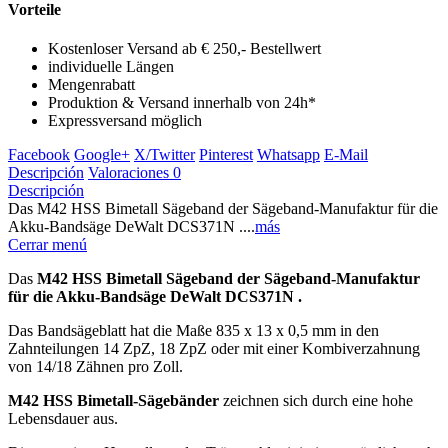
Vorteile
Kostenloser Versand ab € 250,- Bestellwert
individuelle Längen
Mengenrabatt
Produktion & Versand innerhalb von 24h*
Expressversand möglich
Facebook
Google+
X/Twitter
Pinterest
Whatsapp
E-Mail
Descripción
Valoraciones
0
Descripción
Das M42 HSS Bimetall Sägeband der Sägeband-Manufaktur für die
Akku-Bandsäge DeWalt DCS371N ....
más
Cerrar menú
Das
M42 HSS Bimetall Sägeband der Sägeband-Manufaktur
für die Akku-Bandsäge DeWalt DCS371N .
Das Bandsägeblatt hat die Maße 835 x 13 x 0,5 mm in den
Zahnteilungen 14 ZpZ, 18 ZpZ oder mit einer Kombiverzahnung
von 14/18 Zähnen pro Zoll.
M42 HSS Bimetall-Sägebänder
zeichnen sich durch eine hohe
Lebensdauer aus.