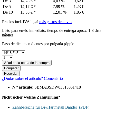
De
3
14,78 € *
4,03 %
0,62 €
De
5
14,17 € *
7,99 %
1,23 €
De
10
13,55 € *
12,01 %
1,85 €
Precios incl. IVA legal
más gastos de envío
Listo para envío inmediato, tiempo de entrega aprox. 1-3 días
hábiles
Paso de diente en dientes por pulgada (dpp):
Añadir a la cesta de la compra
Comparar
Recordar
¿Dudas sobre el artículo?
Comentario
N.º artículo:
SBMABSDW83513051418
Nicht sicher welche Zahnteilung?
Zahnbereiche für Bi-/Hartmetall Bänder (PDF)