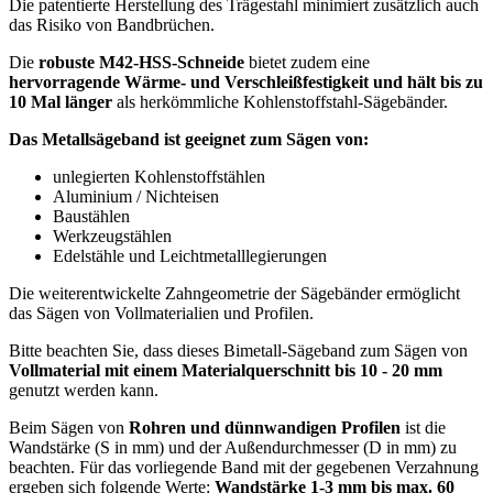
Die patentierte Herstellung des Trägestahl minimiert zusätzlich auch
das Risiko von Bandbrüchen.
Die
robuste M42-HSS-Schneide
bietet zudem eine
hervorragende Wärme- und Verschleißfestigkeit und hält bis zu
10 Mal länger
als herkömmliche Kohlenstoffstahl-Sägebänder.
Das Metallsägeband ist geeignet zum Sägen von:
unlegierten Kohlenstoffstählen
Aluminium / Nichteisen
Baustählen
Werkzeugstählen
Edelstähle und Leichtmetalllegierungen
Die weiterentwickelte Zahngeometrie der Sägebänder ermöglicht
das Sägen von Vollmaterialien und Profilen.
Bitte beachten Sie, dass dieses Bimetall-Sägeband zum Sägen von
Vollmaterial mit einem Materialquerschnitt bis 10 - 20 mm
genutzt werden kann.
Beim Sägen von
Rohren und dünnwandigen Profilen
ist die
Wandstärke (S in mm) und der Außendurchmesser (D in mm) zu
beachten. Für das vorliegende Band mit der gegebenen Verzahnung
ergeben sich folgende Werte:
Wandstärke 1-3 mm bis max. 60