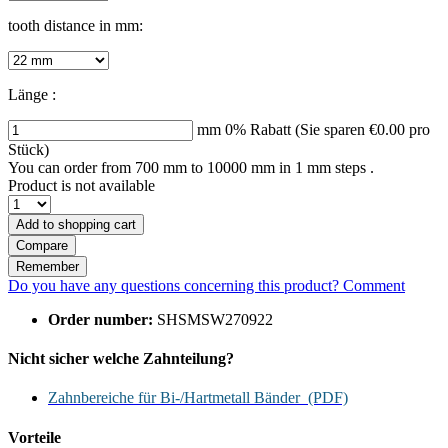
tooth distance in mm:
Länge :
mm
0% Rabatt (Sie sparen
€0.00
pro
Stück)
You can order from 700 mm to
10000
mm in 1 mm steps .
Product is not available
Add to
shopping cart
Compare
Remember
Do you have any questions concerning this product?
Comment
Order number:
SHSMSW270922
Nicht sicher welche Zahnteilung?
Zahnbereiche für Bi-/Hartmetall Bänder (PDF)
Vorteile