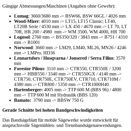
Gängige Abmessungen/Maschinen (Angaben ohne Gewehr):
Lumag
: 3660/3680 mm -> BSW66, BSW 66GL / 4026 mm
Wood-Mizer
: 4010 mm -> LT15, LT15 Classic; LT40,
LT20B Serie / 4530 mm -> LX 450 / 4670 mm -> LT 70, LT
70R, HR 200 / 4980 mm -> WM 3500, WM 4000, HR 700
Logosol
: 2760 mm -> BS350/320 / 3843 mm -> B751 / 4310
mm -> B1001
Norwood
: 3660 mm -> LM29, LM40, ML26, MN26 / 4246
mm -> LMPro, HD36
Lennartsfors / Husqvarna / Jonsered / Serra Filius
: 3570
mm
Forestor Pilous
: 3110 mm -> CTR550, CTR550E / 3200
mm -> HBB550 / 3340 mm -> CTR550GX / 4140 mm ->
CTR750, CTR750E, CTR750EV, CTR710, CTR710M /
4380 mm -> CTR800 / 5350 mm -> CTR1000H40
Hartenberger:
4005 mm -> TTP 600 M (BBS 96) / 4800
mm -> TTP 600 M mit Hydraulik (BBS 120)
Bamato:
3790 mm -> BBSW 750 G
Gerade Schnitte bei hohen Bandgeschwindigkeiten
Das Bandsägeblatt für mobile Sägewerke wurde entwickelt für
anspruchsvolle Sägemühlen- und Trennbandsägenanwendungen.