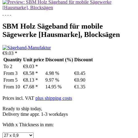
SBM Holz Sägeband für mobile
Sägewerke [Hausmarke], Blocksägen
€9.03 *
Quantity
Unit price
Discount (%)
Discount
To
2
€9.03 *
From
3
€8.58 *
4.98 %
€0.45
From
5
€8.13 *
9.97 %
€0.90
From
10
€7.68 *
14.95 %
€1.35
Prices incl. VAT
plus shipping costs
Ready to ship today,
Delivery time appr. 1-3 workdays
Width x Thickness in mm: