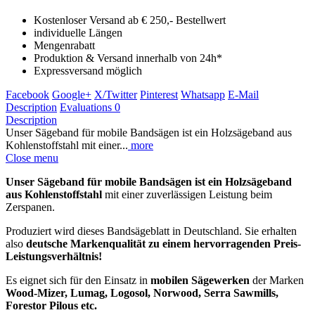
Kostenloser Versand ab € 250,- Bestellwert
individuelle Längen
Mengenrabatt
Produktion & Versand innerhalb von 24h*
Expressversand möglich
Facebook
Google+
X/Twitter
Pinterest
Whatsapp
E-Mail
Description
Evaluations
0
Description
Unser Sägeband für mobile Bandsägen ist ein Holzsägeband aus
Kohlenstoffstahl mit einer...
more
Close menu
Unser Sägeband für mobile Bandsägen ist ein Holzsägeband
aus Kohlenstoffstahl
mit einer zuverlässigen Leistung beim
Zerspanen.
Produziert wird dieses Bandsägeblatt in Deutschland. Sie erhalten
also
deutsche Markenqualität zu einem hervorragenden Preis-
Leistungsverhältnis!
Es eignet sich für den Einsatz in
mobilen Sägewerken
der Marken
Wood-Mizer, Lumag, Logosol, Norwood, Serra Sawmills,
Forestor Pilous etc.