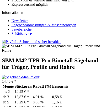
Produktion & Versand innerhalb von 24h*
Expressversand möglich
Informationen
Newsletter
Sägebandabmessungen & Maschinentypen
Sägebereiche
Schärfservice
SBM M42 TPR Pro Bimetall Sägeband
für Träger, Profile und Rohre
14,45 € *
Menge
Stückpreis
Rabatt (%)
Ersparnis
bis
2
14,45 € *
ab
3
13,87 € *
4,01 %
0,58 €
ab
5
13,29 € *
8,03 %
1,16 €