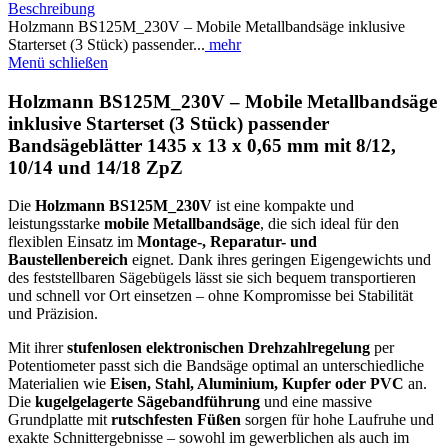
Beschreibung
Holzmann BS125M_230V – Mobile Metallbandsäge inklusive
Starterset (3 Stück) passender...
mehr
Menü schließen
Holzmann BS125M_230V – Mobile Metallbandsäge
inklusive Starterset (3 Stück) passender
Bandsägeblätter 1435 x 13 x 0,65 mm mit 8/12,
10/14 und 14/18 ZpZ
Die
Holzmann BS125M_230V
ist eine kompakte und
leistungsstarke
mobile Metallbandsäge
, die sich ideal für den
flexiblen Einsatz im
Montage-, Reparatur- und
Baustellenbereich
eignet. Dank ihres geringen Eigengewichts und
des feststellbaren Sägebügels lässt sie sich bequem transportieren
und schnell vor Ort einsetzen – ohne Kompromisse bei Stabilität
und Präzision.
Mit ihrer
stufenlosen elektronischen Drehzahlregelung
per
Potentiometer passt sich die Bandsäge optimal an unterschiedliche
Materialien wie
Eisen, Stahl, Aluminium, Kupfer oder PVC
an.
Die
kugelgelagerte Sägebandführung
und eine massive
Grundplatte mit
rutschfesten Füßen
sorgen für hohe Laufruhe und
exakte Schnittergebnisse – sowohl im gewerblichen als auch im