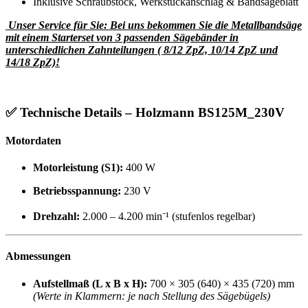
Inklusive Schraubstock, Werkstückanschlag & Bandsägeblatt
Unser Service für Sie: Bei uns bekommen Sie die Metallbandsäge
mit einem Starterset von 3 passenden Sägebänder in
unterschiedlichen Zahnteilungen ( 8/12 ZpZ, 10/14 ZpZ und
14/18 ZpZ)!
✅
Technische Details – Holzmann BS125M_230V
Motordaten
Motorleistung (S1):
400 W
Betriebsspannung:
230 V
Drehzahl:
2.000 – 4.200 min⁻¹ (stufenlos regelbar)
Abmessungen
Aufstellmaß (L x B x H):
700 × 305 (640) × 435 (720) mm
(Werte in Klammern: je nach Stellung des Sägebügels)